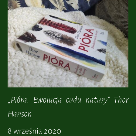
Dzień:
2020-
09-
08
„Pióra. Ewolucja cudu natury” Thor
Hanson
8 września 2020