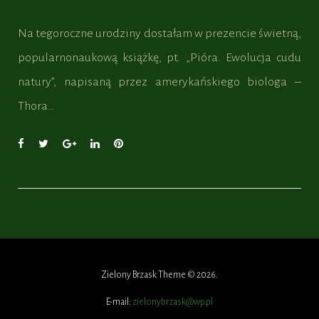
Na tegoroczne urodziny dostałam w prezencie świetną,
popularnonaukową książkę, pt. „Pióra. Ewolucja cudu
natury”, napisaną przez amerykańskiego biologa –
Thora…
F
T
G
L
P
a
w
o
i
i
c
i
o
n
n
e
t
g
k
t
b
t
l
e
e
o
e
e
d
r
o
r
+
I
e
k
n
s
t
Zielony Brzask Theme © 2026.
E-mail:
zielonybrzask@wp.pl