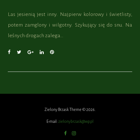
Las jesienią jest inny. Najpierw kolorowy i świetlisty,
potem zamglony i wilgotny. Szykujący się do snu. Na
leśnych drogach zalega…
F
T
G
L
P
a
w
o
i
i
c
i
o
n
n
e
t
g
k
t
b
t
l
e
e
o
e
e
d
r
o
r
+
I
e
k
n
s
t
Zielony Brzask Theme © 2026.
E-mail:
zielonybrzask@wp.pl