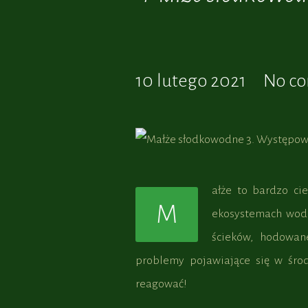
10 lutego 2021
No c
ałże to bardzo ci
M
ekosystemach wodn
ścieków, hodowan
problemy pojawiające się w środ
reagować!