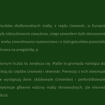
atunków słodkowodnych małży, z rzędu
Unionoida
, w Europi
a była zdecydowanie zawyżona, czego powodem było stosowani
X wieku zrewidowano nazewnictwo i z 1500 gatunków pozostał
akrawa na anegdotkę :p
arnym liczba ta zwiększa się. Małże to gromada należąca d
ależą do rzędów
Unionoida
i
Veneroida
. Pierwszy z nich obejmuj
ie występują dwie: skójkowate (
Unionidae
) i perłoródkowat
bejmuje głównie rodziny małży słonowodnych, ale równie
kich.