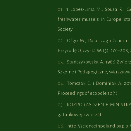
1 Lopes-Lima M., Sousa R., Ge
freshwater mussels in Europe: sta
Society
Ożgo M., Rola, zagrożenia i
Przyrodę Ojczystą 66 (3): 201–208,
Stańczykowska A. 1986 Zwier
Szkolne i Pedagogiczne, Warszawa
Tomczak E. i Dominiak A. 20
Proceedings of ecopole 10(1)
ROZPORZĄDZENIE MINISTRA Ś
gatunkowej zwierząt
http://scienceinpoland.pap