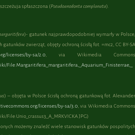
, szczeżuja spłaszczona (
Pseudoanodonta complanata
).
argaritifera
)- gatunek najprawdopodobniej wymarły w Polsce
ch gatunków zwierząt, objęty ochroną ścisłą fot. =mc2, CC BY-S
rg/licenses/by-sa/2.0
, via Wikimedia Common
ki/File:Margaritifera_margaritifera,_Aquarium_Finisterrae,_
sus
) – objęta w Polsce ścisłą ochroną gatunkową fot. Alexande
ativecommons.org/licenses/by-sa/3.0
, via Wikimedia Common
iki/File:Unio_crassus3_A_MRKVICKA.JPG)
ionych możemy znaleźć wiele stanowisk gatunków pospolityc