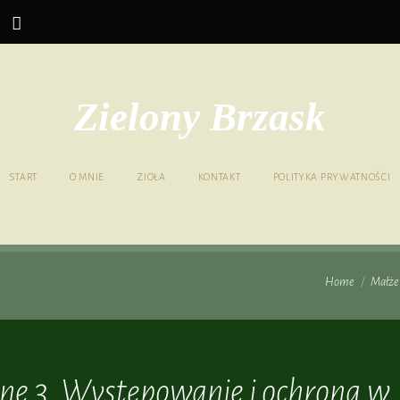
gram
Zielony Brzask
START
O MNIE
ZIOŁA
KONTAKT
POLITYKA PRYWATNOŚCI
Home
/
Małże 
ne 3. Występowanie i ochrona w