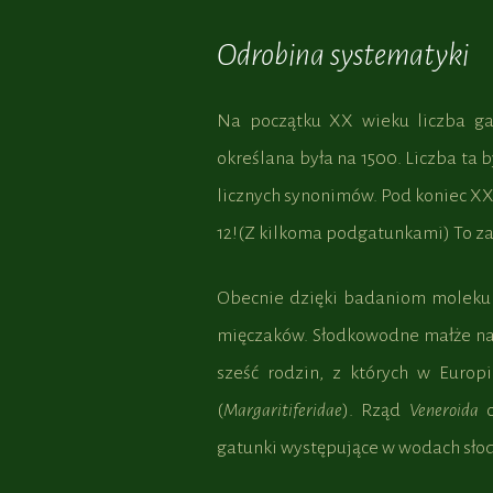
Odrobina systematyki
Na początku XX wieku liczba g
określana była na 1500. Liczba t
licznych synonimów. Pod koniec X
12!(Z kilkoma podgatunkami) To z
Obecnie dzięki badaniom molekul
mięczaków. Słodkowodne małże n
sześć rodzin, z których w Europ
(
Margaritiferidae
). Rząd
Veneroida
o
gatunki występujące w wodach słod