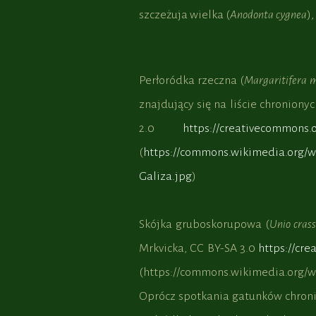
szczeżuja wielka (
Anodonta cygnea
)
Perłoródka rzeczna (
Margaritifera m
znajdujący się na liście chroniony
2.0
https://creativecommons.o
(
https://commons.wikimedia.org/wi
Galiza.jpg
)
Skójka gruboskorupowa (
Unio cras
Mrkvicka, CC BY-SA 3.0
https://cre
(https://commons.wikimedia.org/w
Oprócz spotkania gatunków chron