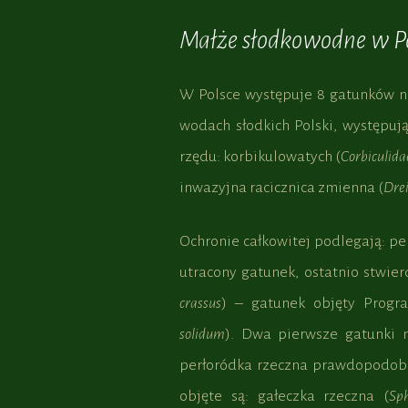
Małże słodkowodne w P
W Polsce występuje 8 gatunków n
wodach słodkich Polski, występuj
rzędu: korbikulowatych (
Corbiculida
inwazyjna racicznica zmienna (
Dre
Ochronie całkowitej podlegają: pe
utracony gatunek, ostatnio stwie
crassus
) – gatunek objęty Prog
solidum
). Dwa pierwsze gatunki 
perłoródka rzeczna prawdopodobn
objęte są: gałeczka rzeczna (
Sp