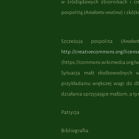
w śródlądowych zbiornikach i ci
pospolitą (
Anodonta anatina
) i skójk
Szczeżuja pospolita (
Anodon
http://creativecommons.org/license
(https://commons.wikimedia.org/wi
Sytuacja małż słodkowodnych w
przykładaniu większej wagi do d
działania sprzyjające małżom, a
Patrycja
Bibliografia: