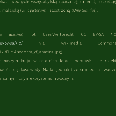
ekach wodnych: wszędobylską racicznicę zmienną, szczeżuj
i: malarską (
Unio pictorum
) i zaostrzoną (
Unio tumidus
).
ta anatina
) fot. User:Weitbrecht, CC BY-SA 3.
s/by-sa/3.0/
, via Wikimedia Common
ki/File:Anodonta_cf_anatina.jpg)
 naszym kraju w ostatnich latach poprawiła się dzięk
bałości o jakość wody. Nadal jednak trzeba mieć na uwadz
 tym samym, całym ekosystemom wodnym.