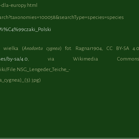
-dla-europy.html
search?taxonomies=100058&searchType=species=species
i/Mi%C4%99czaki_Polski
a wielka (
Anodonta cygnea
) fot. Ragnar1904, CC BY-SA 4.
ses/by-sa/4.0
, via Wikimedia Common
iki/File:NSG_Lengeder_Teiche_-
_cygnea)_(3).jpg)