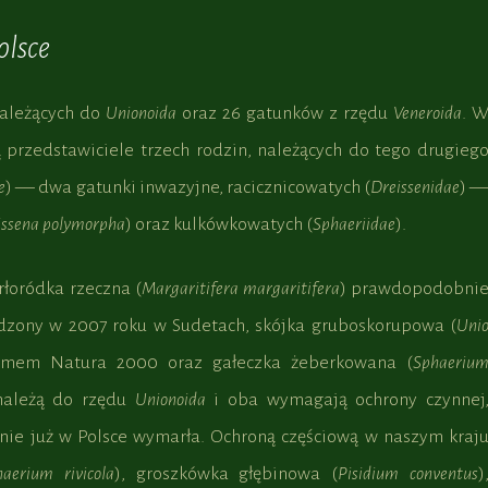
olsce
ależących do
Unionoida
oraz 26 gatunków z rzędu
Veneroida
. 
ą przedstawiciele trzech rodzin, należących do tego drugieg
e
) –– dwa gatunki inwazyjne, racicznicowatych (
Dreissenidae
) –
issena polymorpha
) oraz kulkówkowatych (
Sphaeriidae
).
rłoródka rzeczna (
Margaritifera margaritifera
) prawdopodobni
rdzony w 2007 roku w Sudetach, skójka gruboskorupowa (
Uni
ramem Natura 2000 oraz gałeczka żeberkowana (
Sphaeriu
należą do rzędu
Unionoida
i oba wymagają ochrony czynnej
ie już w Polsce wymarła. Ochroną częściową w naszym kraj
haerium rivicola
), groszkówka głębinowa (
Pisidium conventus
)