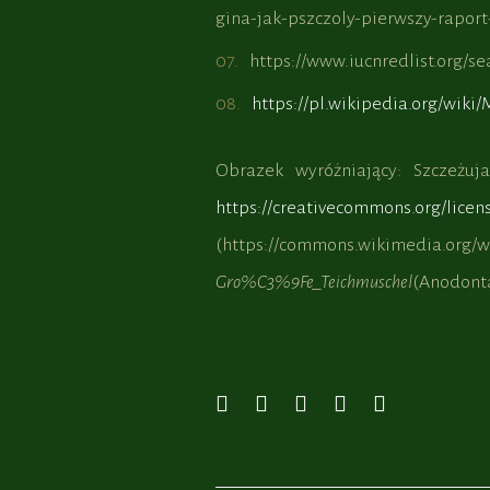
gina-jak-pszczoly-pierwszy-raport
https://www.iucnredlist.org/
https://pl.wikipedia.org/wik
Obrazek wyróżniający: Szczeżuj
https://creativecommons.org/licen
(https://commons.wikimedia.org/w
Gro%C3%9Fe_Teichmuschel
(Anodonta
Facebook
Twitter
Google+
LinkedIn
Pinterest