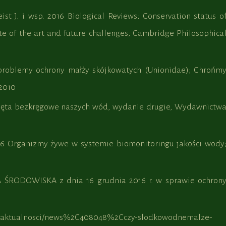
ist J. i wsp. 2016 Biological Reviews; Conservation status o
te of the art and future challenges; Cambridge Philosophica
 problemy ochrony małży skójkowatych (Unionidae); Chrońm
 2010
zęta bezkręgowe naszych wód, wydanie drugie, Wydawnictw
16 Organizmy żywe w systemie biomonitoringu jakości wody
RODOWISKA z dnia 16 grudnia 2016 r. w sprawie ochron
.pl/aktualnosci/news%2C408048%2Cczy-slodkowodnemalze-