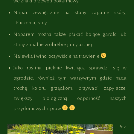
we znaki przewód pokarmowy
Napar zewnętrznie na stany zapalne skóry,
stłuczenia, rany
Naparem można także płukać bolące gardło lub
stany zapalne w obrębie jamy ustnej
Nalewka i wino, oczywiście na trawienie
Jako roślina pięknie kwitnąca sprawdzi się w
ogrodzie, również tym warzywnym gdzie nada
trochę koloru grządkom, przywabi zapylacze,
zwiększy biologiczną odporność naszych
przydomowych upraw
Poz