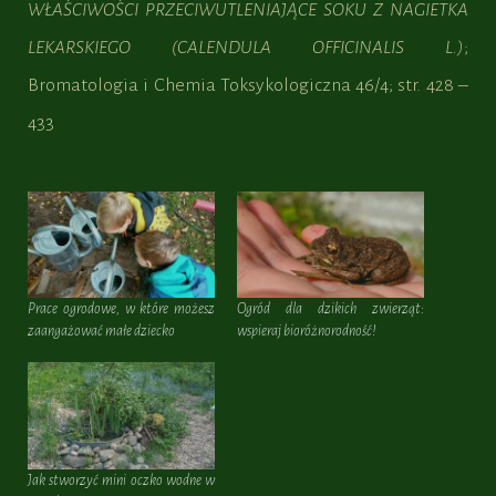
WŁAŚCIWOŚCI PRZECIWUTLENIAJĄCE SOKU Z NAGIETKA
LEKARSKIEGO (CALENDULA OFFICINALIS L.)
;
Bromatologia i Chemia Toksykologiczna 46/4; str. 428 –
433
Prace ogrodowe, w które możesz
Ogród dla dzikich zwierząt:
zaangażować małe dziecko
wspieraj bioróżnorodność!
Jak stworzyć mini oczko wodne w