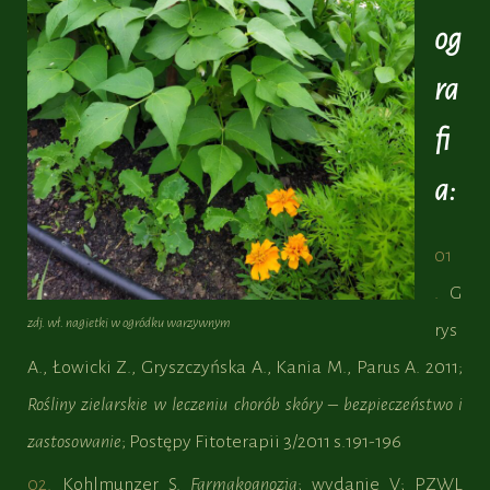
og
ra
fi
a:
G
zdj. wł. nagietki w ogródku warzywnym
rys
A., Łowicki Z., Gryszczyńska A., Kania M., Parus A. 2011;
Rośliny zielarskie w leczeniu chorób skóry – bezpieczeństwo i
zastosowanie
; Postępy Fitoterapii 3/2011 s.191-196
Kohlmunzer S.
Farmakognozja
; wydanie V; PZWL