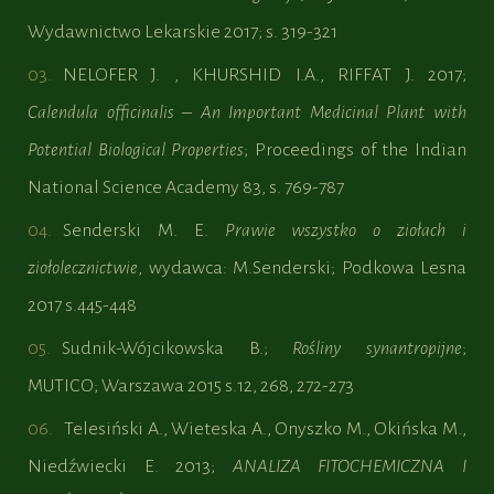
Wydawnictwo Lekarskie 2017; s. 319-321
NELOFER J. , KHURSHID I.A., RIFFAT J. 2017;
Calendula officinalis – An Important Medicinal Plant with
Potential Biological Properties
; Proceedings of the Indian
National Science Academy 83, s. 769-787
Senderski M. E.
Prawie wszystko o ziołach i
ziołolecznictwie
, wydawca: M.Senderski; Podkowa Lesna
2017 s.445-448
Sudnik-Wójcikowska B.;
Rośliny synantropijne
;
MUTICO; Warszawa 2015 s.12, 268, 272-273
Telesiński A., Wieteska A., Onyszko M., Okińska M.,
Niedźwiecki E. 2013;
ANALIZA FITOCHEMICZNA I