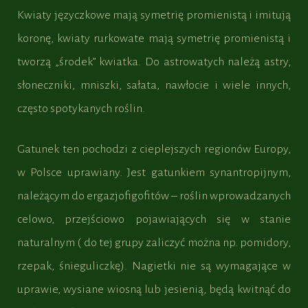
Kwiaty języczkowe mają symetrię promienistą i imitują
koronę, kwiaty rurkowate mają symetrię promienistą i
tworzą „środek” kwiatka. Do astrowatych należą astry,
słoneczniki, mniszki, sałata, nawłocie i wiele innych,
często spotykanych roślin.
Gatunek ten pochodzi z cieplejszych regionów Europy,
w Polsce uprawiany. Jest gatunkiem synantropijnym,
należącym do ergazjofigofitów – roślin wprowadzanych
celowo, przejściowo pojawiających się w stanie
naturalnym ( do tej grupy zaliczyć można np. pomidory,
rzepak, śnieguliczkę). Nagietki nie są wymagające w
uprawie, wysiane wiosną lub jesienią, będą kwitnąć do