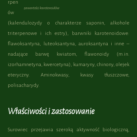
rpen
zawartości karotenoidów
ów
(kalendulozydy o charakterze saponin, alkohole
triterpenowe i ich estry), barwniki karotenoidowe:
flawoksantyna, luteoksantyna, auroksantyna i inne –
nadające barwę kwiatom, flawonoidy (m.in.
izorhamnetyna, kwercetyna), kumaryny, chinony, olejek
eteryczny. Aminokwasy, kwasy tłuszczowe,
polisacharydy.
Właściwości i zastosowanie
Surowiec przejawia szeroką aktywność biologiczną,