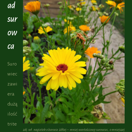
ad
sur
ow
ca
Suro
wiec
zawi
era
dużą
ilość
trite
zdj. wł. nagietek o barwie żółtej – mniej wartościowy surowiec, o mniejszej