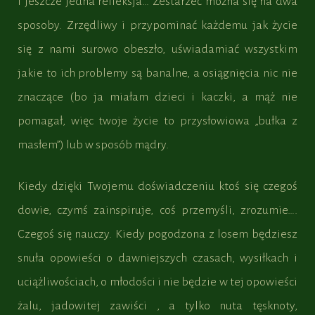
I jeszcze jedna refleksja… Zestarzeć można się na dwa
sposoby. Zrzędliwy i przypominać każdemu jak życie
się z nami surowo obeszło, uświadamiać wszystkim
jakie to ich problemy są banalne, a osiągnięcia nic nie
znaczące (bo ja miałam dzieci i kaczki, a mąż nie
pomagał, więc twoje życie to przysłowiowa „bułka z
masłem”) lub w sposób mądry.
Kiedy dzięki Twojemu doświadczeniu ktoś się czegoś
dowie, czymś zainspiruje, coś przemyśli, zrozumie….
Czegoś się nauczy. Kiedy pogodzona z losem będziesz
snuła opowieści o dawniejszych czasach, wysiłkach i
uciążliwościach, o młodości i nie będzie w tej opowieści
żalu, jadowitej zawiści , a tylko nuta tęsknoty,