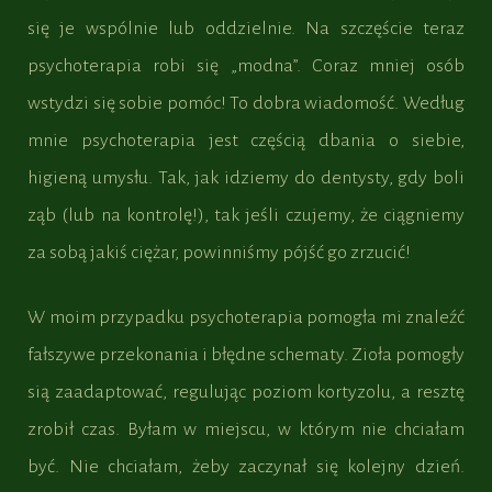
się je wspólnie lub oddzielnie. Na szczęście teraz
psychoterapia robi się „modna”. Coraz mniej osób
wstydzi się sobie pomóc! To dobra wiadomość. Według
mnie psychoterapia jest częścią dbania o siebie,
higieną umysłu. Tak, jak idziemy do dentysty, gdy boli
ząb (lub na kontrolę!), tak jeśli czujemy, że ciągniemy
za sobą jakiś ciężar, powinniśmy pójść go zrzucić!
W moim przypadku psychoterapia pomogła mi znaleźć
fałszywe przekonania i błędne schematy. Zioła pomogły
sią zaadaptować, regulując poziom kortyzolu, a resztę
zrobił czas. Byłam w miejscu, w którym nie chciałam
być. Nie chciałam, żeby zaczynał się kolejny dzień.