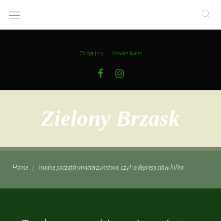
Skip
to
content
Zaloguj się
Utwórz konto
Facebook
Instagram
Zielony Brzask
Home
/
Trudne początki macierzyństwa, czyli o depresji słów kilka