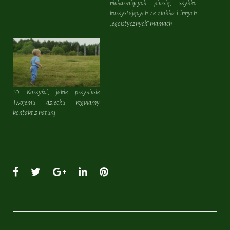
niekarmiących piersią, szybko
korzystających ze żłobka i innych
„egoistycznych” mamach
10 Korzyści, jakie przyniesie
Twojemu dziecku regularny
kontakt z naturą
Facebook
Twitter
Google+
LinkedIn
Pinterest