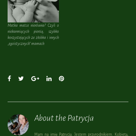
Matka matce nierówna? Czyli o
niekarmiących piersią, szybko
korzystających ze żłobka i innych
„egoistycznych” mamach
Facebook
Twitter
Google+
LinkedIn
Pinterest
About the
Patrycja
Mam na imię Patrycja. Jestem przyrodnikiem. Kobietą,