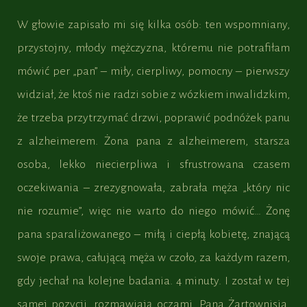
W głowie zapisało mi się kilka osób: ten wspomniany,
przystojny, młody mężczyzna, któremu nie potrafiłam
mówić per „pan” – miły, cierpliwy, pomocny – pierwszy
widział, że ktoś nie radzi sobie z wózkiem inwalidzkim,
że trzeba przytrzymać drzwi, poprawić podnóżek panu
z alzheimerem. Żona pana z alzheimerem, starsza
osoba, lekko niecierpliwa i sfrustrowana czasem
oczekiwania – zrezygnowała, zabrała męża „który nic
nie rozumie”, więc nie warto do niego mówić… Żonę
pana sparaliżowanego – miłą i ciepłą kobietę, znającą
swoje prawa, całującą męża w czoło, za każdym razem,
gdy jechał na kolejne badania. 4 minuty. I został w tej
samej pozycji, rozmawiają oczami. Pana Żartownisia,